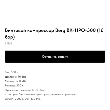
Винтовой компрессор Berg ВК-11РО-500 (16
бар)
BERG
Оставить заявку
Вес: 658 кг
Давление: 16 бар
Мощность: 11 кВт
Ресивер: 500 л
Производительность: 1000 л/мин
Категория: Винтовые компрессоры с ременным приводом
LxWxH: 2000x900x1830 mm