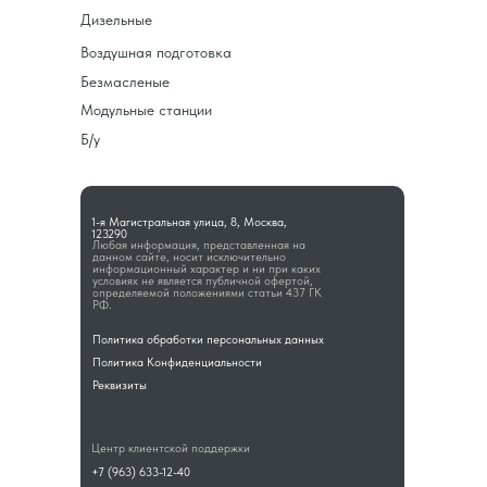
Дизельные
Воздушная подготовка
Безмасленые
Модульные станции
Б/у
1-я Магистральная улица, 8, Москва,
123290
Любая информация, представленная на
данном сайте, носит исключительно
информационный характер и ни при каких
условиях не является публичной офертой,
определяемой положениями статьи 437 ГК
РФ.
Политика обработки персональных данных
Политика Конфиденциальности
Реквизиты
Центр клиентской поддержки
+7 (963) 633-12-40