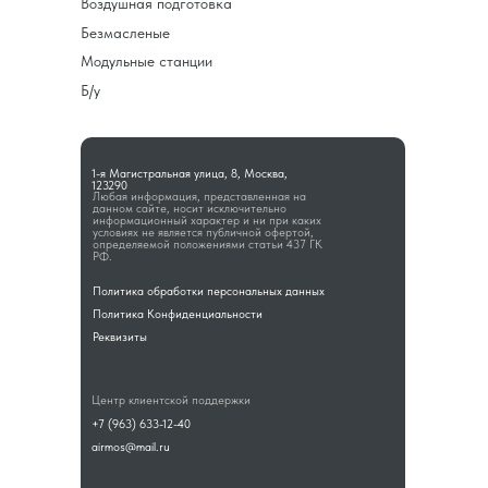
Воздушная подготовка
Безмасленые
Модульные станции
Б/у
1-я Магистральная улица, 8, Москва,
123290
Любая информация, представленная на
данном сайте, носит исключительно
информационный характер и ни при каких
условиях не является публичной офертой,
определяемой положениями статьи 437 ГК
РФ.
Политика обработки персональных данных
Политика Конфиденциальности
Реквизиты
Центр клиентской поддержки
+7 (963) 633-12-40
airmos@mail.ru