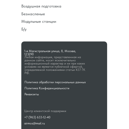
Воздушная подготовка
Безмасленые
Модульные станции
Б/у
1-я Магистральная улица, 8, Москва,
123290
Любая информация, представленная на
данном сайте, носит исключительно
информационный характер и ни при каких
условиях не является публичной офертой,
определяемой положениями статьи 437 ГК
РФ.
Политика обработки персональных данных
Политика Конфиденциальности
Реквизиты
Центр клиентской поддержки
+7 (963) 633-12-40
airmos@mail.ru