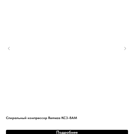
Спиральный компрессор Remeza КС3-8АМ
Вин
Подробнее