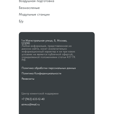
Воздушная подготовка
Безмасленые
Модульные станции
Б/у
1-я Магистральная улица, 8, Москва,
123290
Любая информация, представленная на
данном сайте, носит исключительно
информационный характер и ни при каких
условиях не является публичной офертой,
определяемой положениями статьи 437 ГК
РФ.
Политика обработки персональных данных
Политика Конфиденциальности
Реквизиты
Центр клиентской поддержки
+7 (963) 633-12-40
airmos@mail.ru