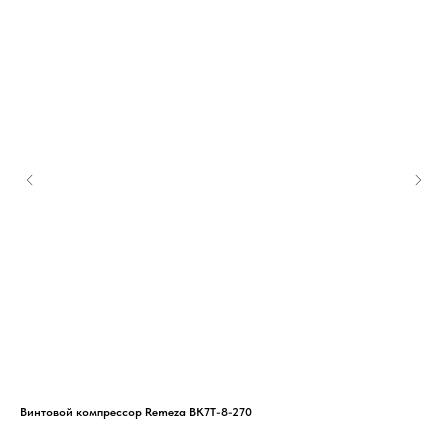
Винтовой компрессор Remeza ВК7Т-8-270
Вин