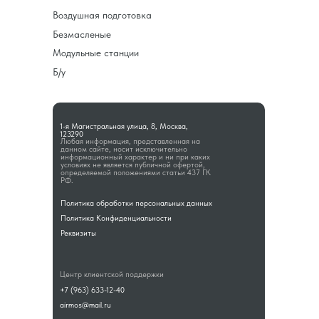
Воздушная подготовка
Безмасленые
Модульные станции
Б/у
1-я Магистральная улица, 8, Москва,
123290
Любая информация, представленная на
данном сайте, носит исключительно
информационный характер и ни при каких
условиях не является публичной офертой,
определяемой положениями статьи 437 ГК
РФ.
Политика обработки персональных данных
Политика Конфиденциальности
Реквизиты
Центр клиентской поддержки
+7 (963) 633-12-40
airmos@mail.ru