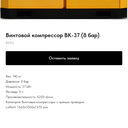
Винтовой компрессор ВК-37 (8 бар)
BERG
Оставить заявку
Вес: 740 кг
Давление: 8 бар
Мощность: 37 кВт
Ресивер: 0 л
Производительность: 6200 л/мин
Категория: Винтовые компрессоры с прямым приводом
LxWxH: 1560x1000x1370 mm