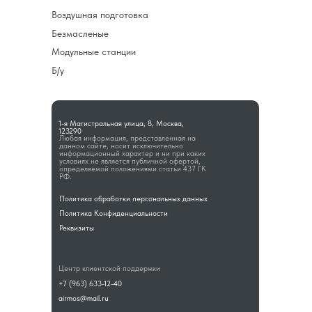
Воздушная подготовка
Безмасленые
Модульные станции
Б/у
1-я Магистральная улица, 8, Москва,
123290
Любая информация, представленная на
данном сайте, носит исключительно
информационный характер и ни при каких
условиях не является публичной офертой,
определяемой положениями статьи 437 ГК
РФ.
Политика обработки персональных данных
Политика Конфиденциальности
Реквизиты
Центр клиентской поддержки
+7 (963) 633-12-40
airmos@mail.ru