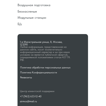
Воздушная подготовка
Безмасленые
Модульные станции
Б/у
1-я Магистральная улица, 8, Москва,
123290
Любая информация, представленная на
данном сайте, носит исключительно
информационный характер и ни при каких
условиях не является публичной офертой,
определяемой положениями статьи 437 ГК
РФ.
Политика обработки персональных данных
Политика Конфиденциальности
Реквизиты
Центр клиентской поддержки
+7 (963) 633-12-40
airmos@mail.ru