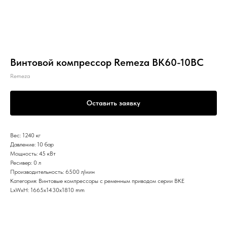
Винтовой компрессор Remeza ВК60-10ВС
Remeza
Оставить заявку
Вес: 1240 кг
Давление: 10 бар
Мощность: 45 кВт
Ресивер: 0 л
Производительность: 6500 л/мин
Категория: Винтовые компрессоры с ременным приводом серии ВКЕ
LxWxH: 1665x1430x1810 mm