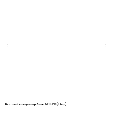
Винтовой компрессор Airrus KT18 PR (8 бар)
Спи