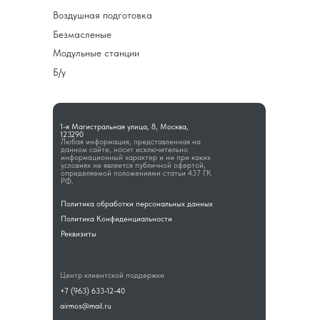
Воздушная подготовка
Безмасленые
Модульные станции
Б/у
1-я Магистральная улица, 8, Москва,
123290
Любая информация, представленная на
данном сайте, носит исключительно
информационный характер и ни при каких
условиях не является публичной офертой,
определяемой положениями статьи 437 ГК
РФ.
Политика обработки персональных данных
Политика Конфиденциальности
Реквизиты
Центр клиентской поддержки
+7 (963) 633-12-40
airmos@mail.ru