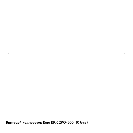
Винтовой компрессор Berg ВК-22РО-500 (10 бар)
Вин