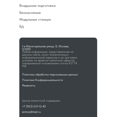
Воздушная подготовка
Безмасленые
Модульные станции
Б/у
1-я Магистральная улица, 8, Москва,
123290
Любая информация, представленная на
данном сайте, носит исключительно
информационный характер и ни при каких
условиях не является публичной офертой,
определяемой положениями статьи 437 ГК
РФ.
Политика обработки персональных данных
Политика Конфиденциальности
Реквизиты
Центр клиентской поддержки
+7 (963) 633-12-40
airmos@mail.ru