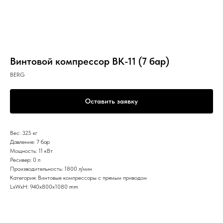
Винтовой компрессор ВК-11 (7 бар)
BERG
Оставить заявку
Вес: 325 кг
Давление: 7 бар
Мощность: 11 кВт
Ресивер: 0 л
Производительность: 1800 л/мин
Категория: Винтовые компрессоры с прямым приводом
LxWxH: 940x800x1080 mm