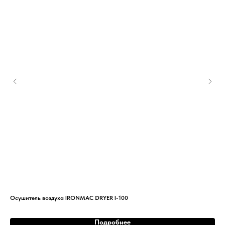
Осушитель воздуха IRONMAC DRYER I-100
Спи
Подробнее