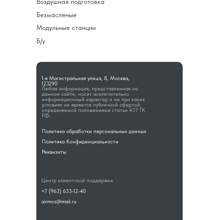
Воздушная подготовка
Безмасленые
Модульные станции
Б/у
1-я Магистральная улица, 8, Москва,
123290
Любая информация, представленная на
данном сайте, носит исключительно
информационный характер и ни при каких
условиях не является публичной офертой,
определяемой положениями статьи 437 ГК
РФ.
Политика обработки персональных данных
Политика Конфиденциальности
Реквизиты
Центр клиентской поддержки
+7 (963) 633-12-40
airmos@mail.ru