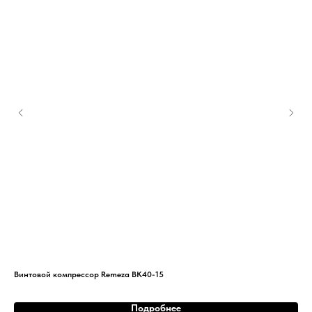
Винтовой компрессор Remeza ВК40-15
Вин
Подробнее