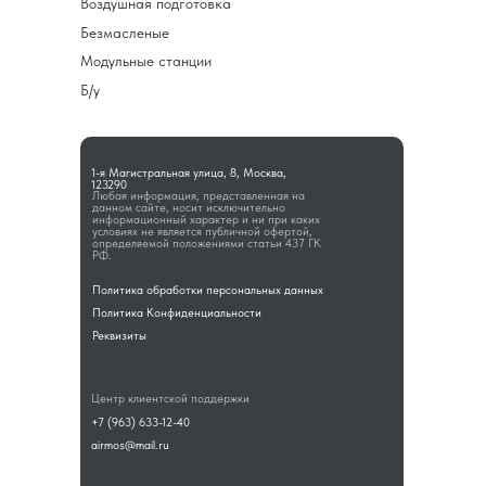
Воздушная подготовка
Безмасленые
Модульные станции
Б/у
1-я Магистральная улица, 8, Москва,
123290
Любая информация, представленная на
данном сайте, носит исключительно
информационный характер и ни при каких
условиях не является публичной офертой,
определяемой положениями статьи 437 ГК
РФ.
Политика обработки персональных данных
Политика Конфиденциальности
Реквизиты
Центр клиентской поддержки
+7 (963) 633-12-40
airmos@mail.ru