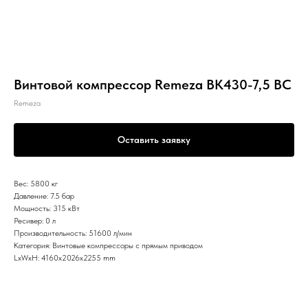
Винтовой компрессор Remeza ВК430-7,5 ВС
Remeza
Оставить заявку
Вес: 5800 кг
Давление: 7.5 бар
Мощность: 315 кВт
Ресивер: 0 л
Производительность: 51600 л/мин
Категория: Винтовые компрессоры с прямым приводом
LxWxH: 4160x2026x2255 mm