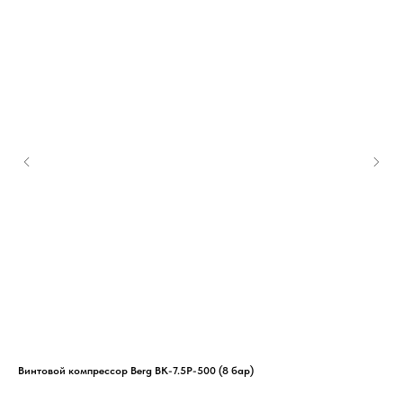
Винтовой компрессор Berg ВК-7.5Р-500 (8 бар)
Вин