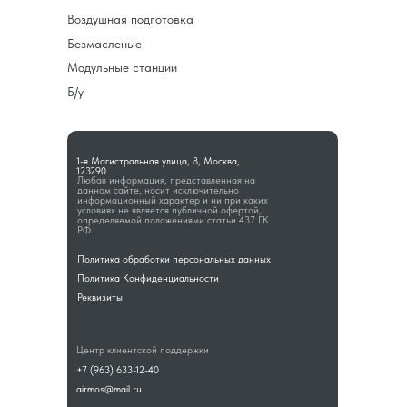
Воздушная подготовка
Безмасленые
Модульные станции
Б/у
1-я Магистральная улица, 8, Москва,
123290
Любая информация, представленная на
данном сайте, носит исключительно
информационный характер и ни при каких
условиях не является публичной офертой,
определяемой положениями статьи 437 ГК
РФ.
Политика обработки персональных данных
Политика Конфиденциальности
Реквизиты
Центр клиентской поддержки
+7 (963) 633-12-40
airmos@mail.ru