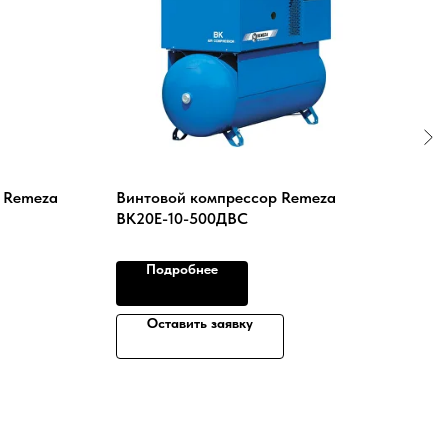
 Remeza
Винтовой компрессор Remeza
Вин
ВК20Е-10-500ДВС
ВК-7
Подробнее
Оставить заявку