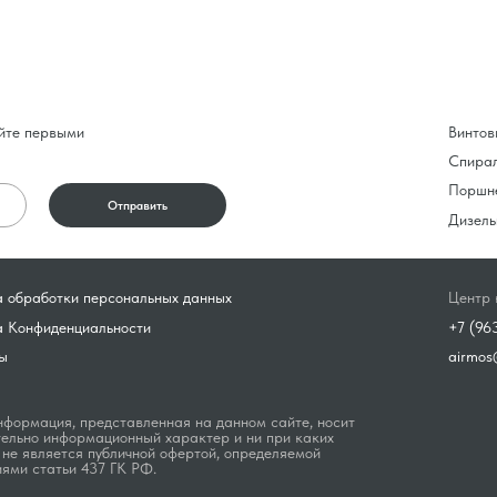
йте первыми
Винтов
Спира
Поршн
Отправить
Дизель
 обработки персональных данных
Центр 
а Конфиденциальности
+7 (96
ы
airmos
формация, представленная на данном сайте, носит
ельно информационный характер и ни при каких
 не является публичной офертой, определяемой
ями статьи 437 ГК РФ.