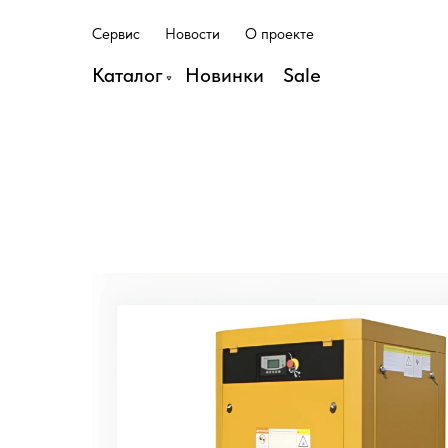
С
е
р
в
и
с
Н
о
в
о
с
т
и
О
п
р
о
е
к
т
е
С
е
р
в
и
с
Н
о
в
о
с
т
и
О
п
р
о
е
к
т
е
Каталог
Н
о
в
и
н
к
и
S
a
l
e
Н
о
в
и
н
к
и
S
a
l
e