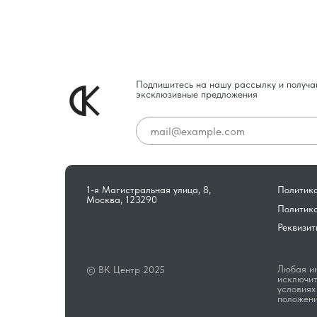
Подпишитесь на нашу рассылку и получа
эксклюзивные предложения
1-я Магистральная улица, 8,
Политика
Москва, 123290
Политик
Реквизит
Любая ин
© ВК Центр 2025
исключит
условиях
положени