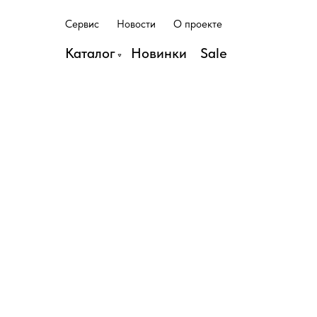
С
е
р
в
и
с
Н
о
в
о
с
т
и
О
п
р
о
е
к
т
е
С
е
р
в
и
с
Н
о
в
о
с
т
и
О
п
р
о
е
к
т
е
Каталог
Н
о
в
и
н
к
и
S
a
l
e
Н
о
в
и
н
к
и
S
a
l
e