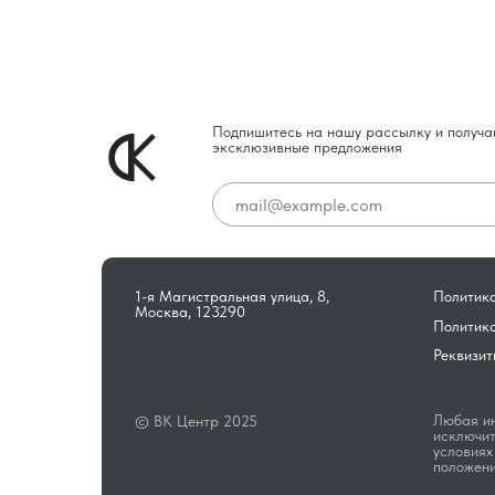
Подпишитесь на нашу рассылку и получа
эксклюзивные предложения
1-я Магистральная улица, 8,
Политика
Москва, 123290
Политик
Реквизит
Любая ин
© ВК Центр 2025
исключит
условиях
положени