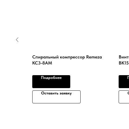
us К11 (8
Спиральный компрессор Remeza
Винт
КС3-8АМ
ВК15
Подробнее
Оставить заявку