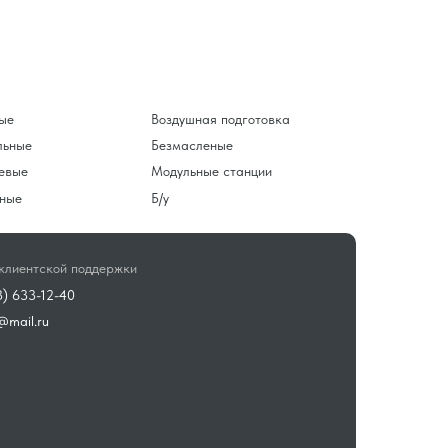
ые
Воздушная подготовка
льные
Безмасленые
евые
Модульные станции
ные
Б/у
клиентской поддержки
3) 633-12-40
@mail.ru