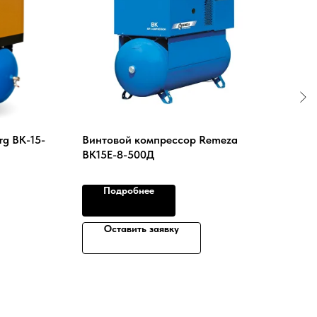
g ВК-15-
Винтовой компрессор Remeza
Спи
ВК15Е-8-500Д
КС1
Подробнее
Оставить заявку