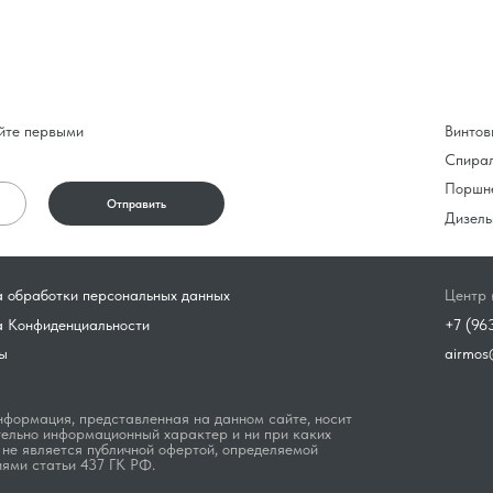
йте первыми
Винтов
Спира
Поршн
Отправить
Дизель
 обработки персональных данных
Центр 
а Конфиденциальности
+7 (96
ы
airmos
формация, представленная на данном сайте, носит
ельно информационный характер и ни при каких
 не является публичной офертой, определяемой
ями статьи 437 ГК РФ.