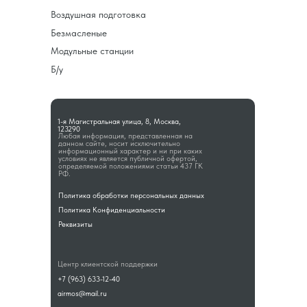
Воздушная подготовка
Безмасленые
Модульные станции
Б/у
1-я Магистральная улица, 8, Москва,
123290
Любая информация, представленная на
данном сайте, носит исключительно
информационный характер и ни при каких
условиях не является публичной офертой,
определяемой положениями статьи 437 ГК
РФ.
Политика обработки персональных данных
Политика Конфиденциальности
Реквизиты
Центр клиентской поддержки
+7 (963) 633-12-40
airmos@mail.ru