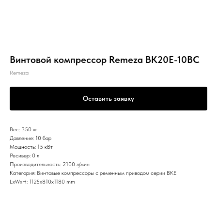
Винтовой компрессор Remeza ВК20Е-10ВС
Remeza
Оставить заявку
Вес: 350 кг
Давление: 10 бар
Мощность: 15 кВт
Ресивер: 0 л
Производительность: 2100 л/мин
Категория: Винтовые компрессоры с ременным приводом серии ВКЕ
LxWxH: 1125x810x1180 mm