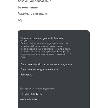
Воздушная подготовка
Безмасленые
Модульные станции
Б/у
1-я Магистральная улица, 8, Москва,
123290
Любая информация, представленная на
данном сайте, носит исключительно
информационный характер и ни при каких
условиях не является публичной офертой,
определяемой положениями статьи 437 ГК
РФ.
Политика обработки персональных данных
Политика Конфиденциальности
Реквизиты
Центр клиентской поддержки
+7 (963) 633-12-40
airmos@mail.ru