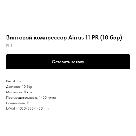
Винтовой компрессор Airrus 11 PR (10 бар)
РКЗ
Оставить заявку
Вес: 450 кг
Давление: 10 бар
Мощность: 11 кВт
Производительность: 1400 л/мин
Соединение: 1"
LxWxH: 1020x820x1420 mm