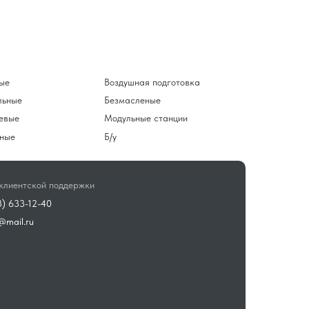
ые
Воздушная подготовка
льные
Безмасленые
евые
Модульные станции
ные
Б/у
клиентской поддержки
3) 633-12-40
@mail.ru