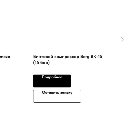
emeza
Винтовой компрессор Berg ВК-15
Вин
(15 бар)
ВК7
Подробнее
Оставить заявку