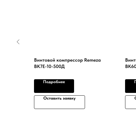
20/10 B с
Винтовой компрессор Remeza
Винт
ВК7Е-10-500Д
ВК60
Подробнее
Оставить заявку