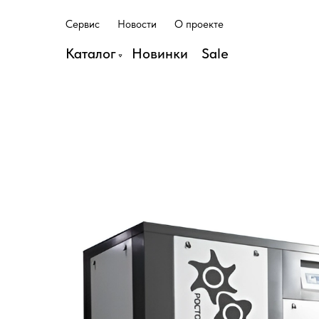
С
е
р
в
и
с
Н
о
в
о
с
т
и
О
п
р
о
е
к
т
е
С
е
р
в
и
с
Н
о
в
о
с
т
и
О
п
р
о
е
к
т
е
Каталог
Н
о
в
и
н
к
и
S
a
l
e
Н
о
в
и
н
к
и
S
a
l
e