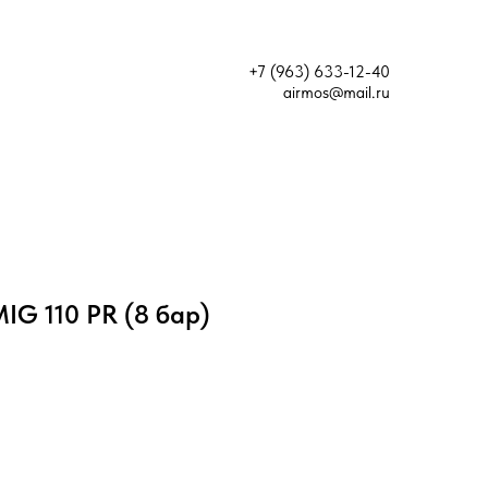
+7 (963) 633-12-40
airmos@mail.ru
IG 110 PR (8 бар)