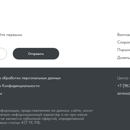
йте первыми
Винтов
Спира
Поршн
Отправить
Дизель
 обработки персональных данных
Центр 
а Конфиденциальности
+7 (96
ы
airmos
формация, представленная на данном сайте, носит
ельно информационный характер и ни при каких
 не является публичной офертой, определяемой
ями статьи 437 ГК РФ.