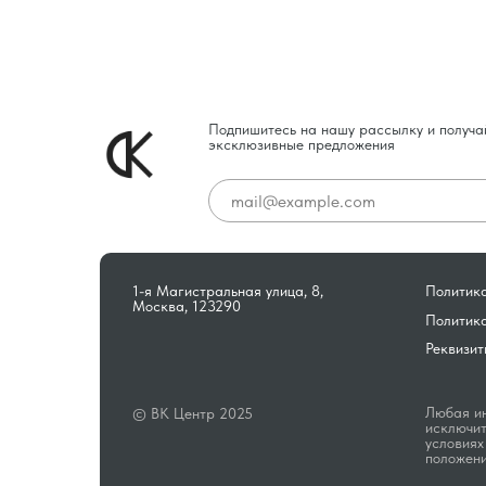
Подпишитесь на нашу рассылку и получа
эксклюзивные предложения
1-я Магистральная улица, 8,
Политика
Москва, 123290
Политик
Реквизит
Любая ин
© ВК Центр 2025
исключит
условиях
положени