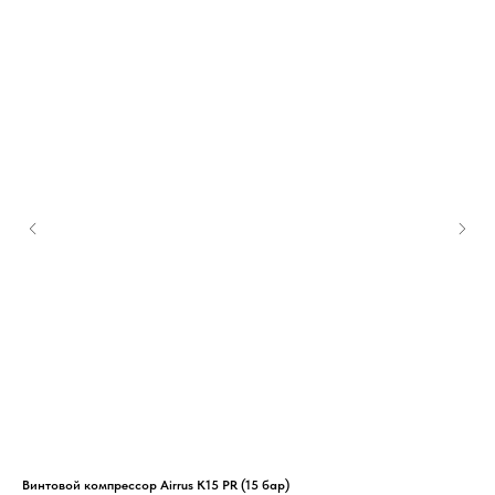
Винтовой компрессор Airrus K15 PR (15 бар)
Вин