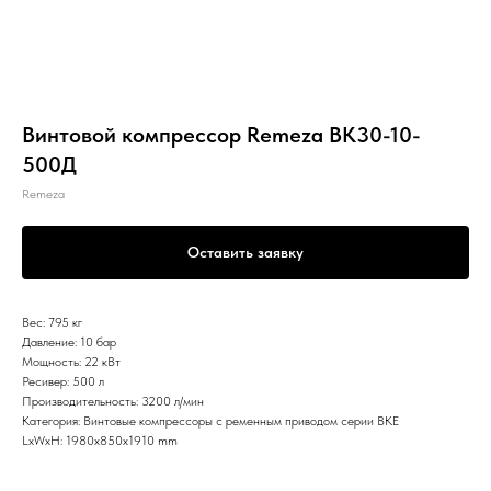
Винтовой компрессор Remeza ВК30-10-
500Д
Remeza
Оставить заявку
Вес: 795 кг
Давление: 10 бар
Мощность: 22 кВт
Ресивер: 500 л
Производительность: 3200 л/мин
Категория: Винтовые компрессоры с ременным приводом серии ВКЕ
LxWxH: 1980x850x1910 mm