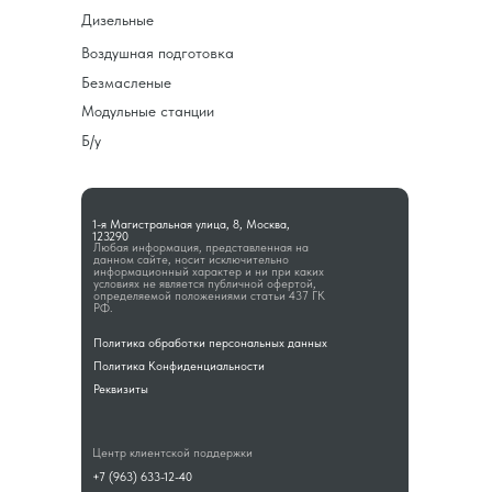
Дизельные
Воздушная подготовка
Безмасленые
Модульные станции
Б/у
1-я Магистральная улица, 8, Москва,
123290
Любая информация, представленная на
данном сайте, носит исключительно
информационный характер и ни при каких
условиях не является публичной офертой,
определяемой положениями статьи 437 ГК
РФ.
Политика обработки персональных данных
Политика Конфиденциальности
Реквизиты
Центр клиентской поддержки
+7 (963) 633-12-40