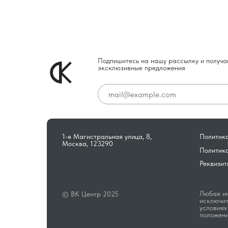
Подпишитесь на нашу рассылку и получа
эксклюзивные предложения
1-я Магистральная улица, 8,
Политика
Москва, 123290
Политик
Реквизит
Любая ин
© ВК Центр 2025
исключит
условиях
положени