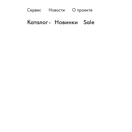
С
е
р
в
и
с
Н
о
в
о
с
т
и
О
п
р
о
е
к
т
е
С
е
р
в
и
с
Н
о
в
о
с
т
и
О
п
р
о
е
к
т
е
Каталог
Н
о
в
и
н
к
и
S
a
l
e
Н
о
в
и
н
к
и
S
a
l
e