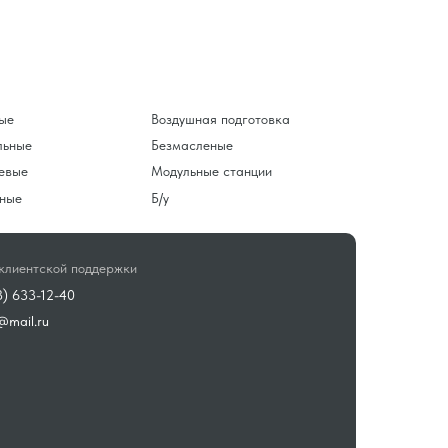
ые
Воздушная подготовка
льные
Безмасленые
евые
Модульные станции
ные
Б/у
клиентской поддержки
3) 633-12-40
@mail.ru