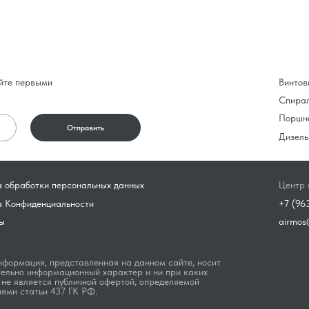
йте первыми
Винтов
Спира
Поршн
Отправить
Дизель
 обработки персональных данных
Центр 
а Конфиденциальности
+7 (96
ы
airmos
формация, представленная на данном сайте, носит
ельно информационный характер и ни при каких
 не является публичной офертой, определяемой
ями статьи 437 ГК РФ.