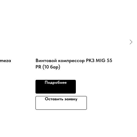
emeza
Винтовой компрессор РКЗ MIG 55
Вин
PR (10 бар)
ВК1
Подробнее
Оставить заявку