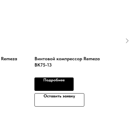
 Remeza
Винтовой компрессор Remeza
Вин
ВК75-13
бар
Подробнее
Оставить заявку