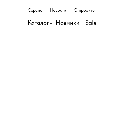
С
е
р
в
и
с
Н
о
в
о
с
т
и
О
п
р
о
е
к
т
е
С
е
р
в
и
с
Н
о
в
о
с
т
и
О
п
р
о
е
к
т
е
Каталог
Н
о
в
и
н
к
и
S
a
l
e
Н
о
в
и
н
к
и
S
a
l
e