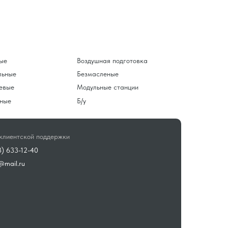
ые
Воздушная подготовка
льные
Безмасленые
евые
Модульные станции
ные
Б/у
клиентской поддержки
3) 633-12-40
@mail.ru