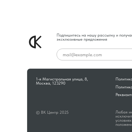
Подпишитесь на нашу рассылку и получа
эксклюзивные предложения
1-я Магистральная улица, 8,
Политика
Москва, 123290
Политик
Реквизит
Любая ин
© ВК Центр 2025
исключит
условиях
положени