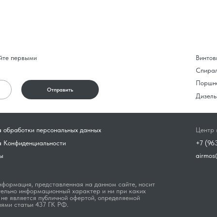
йте первыми
Винтов
Спира
Поршн
Отправить
Дизель
 обработки персональных данных
Центр 
а Конфиденциальности
+7 (96
ы
airmos
формация, представленная на данном сайте, носит
ельно информационный характер и ни при каких
 не является публичной офертой, определяемой
ями статьи 437 ГК РФ.