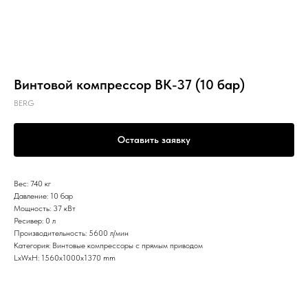
Винтовой компрессор ВК-37 (10 бар)
BERG
Оставить заявку
Вес: 740 кг
Давление: 10 бар
Мощность: 37 кВт
Ресивер: 0 л
Производительность: 5600 л/мин
Категория: Винтовые компрессоры с прямым приводом
LxWxH: 1560x1000x1370 mm