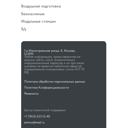
Воздушная подготовка
Безмасленые
Модульные станции
Б/у
1-я Магистральная улица, 8, Москва,
123290
Любая информация, представленная на
данном сайте, носит исключительно
информационный характер и ни при каких
условиях не является публичной офертой,
определяемой положениями статьи 437 ГК
РФ.
Политика обработки персональных данных
Политика Конфиденциальности
Реквизиты
Центр клиентской поддержки
+7 (963) 633-12-40
airmos@mail.ru