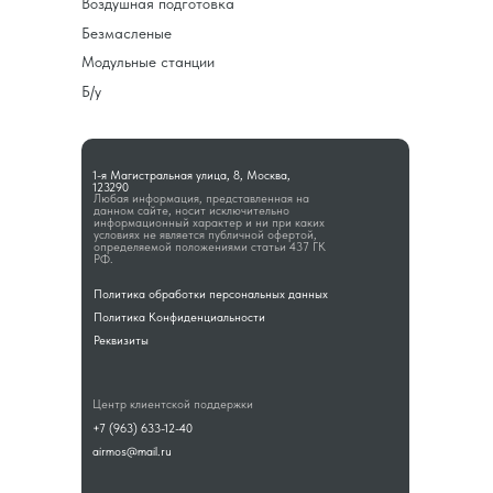
Воздушная подготовка
Безмасленые
Модульные станции
Б/у
1-я Магистральная улица, 8, Москва,
123290
Любая информация, представленная на
данном сайте, носит исключительно
информационный характер и ни при каких
условиях не является публичной офертой,
определяемой положениями статьи 437 ГК
РФ.
Политика обработки персональных данных
Политика Конфиденциальности
Реквизиты
Центр клиентской поддержки
+7 (963) 633-12-40
airmos@mail.ru