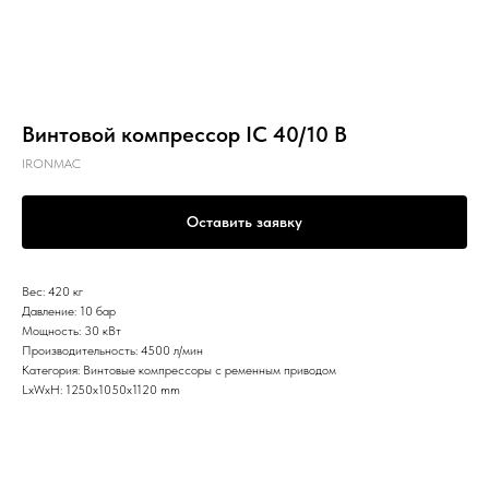
Винтовой компрессор IC 40/10 B
IRONMAC
Оставить заявку
Вес: 420 кг
Давление: 10 бар
Мощность: 30 кВт
Производительность: 4500 л/мин
Категория: Винтовые компрессоры с ременным приводом
LxWxH: 1250x1050x1120 mm