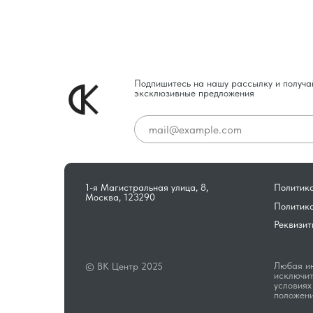
Подпишитесь на нашу рассылку и получа
эксклюзивные предложения
1-я Магистральная улица, 8,
Политика
Москва, 123290
Политик
Реквизит
Любая ин
© ВК Центр 2025
исключит
условиях
положени