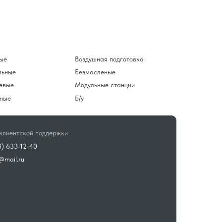
ые
Воздушная подготовка
льные
Безмасленые
евые
Модульные станции
ные
Б/у
клиентской поддержки
3) 633-12-40
@mail.ru