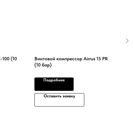
-100 (10
Винтовой компрессор Airrus 15 PR
Осу
(10 бар)
DRYE
Подробнее
Оставить заявку