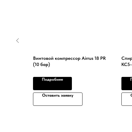
rg
Винтовой компрессор Airrus 18 PR
Спир
(10 бар)
КС5-
Подробнее
Оставить заявку