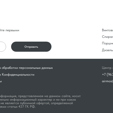
йте первыми
Винтов
Спира
Поршн
Отправить
Дизель
 обработки персональных данных
Центр 
а Конфиденциальности
+7 (96
ы
airmos
формация, представленная на данном сайте, носит
ельно информационный характер и ни при каких
 не является публичной офертой, определяемой
ями статьи 437 ГК РФ.