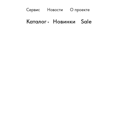
С
е
р
в
и
с
Н
о
в
о
с
т
и
О
п
р
о
е
к
т
е
С
е
р
в
и
с
Н
о
в
о
с
т
и
О
п
р
о
е
к
т
е
Каталог
Н
о
в
и
н
к
и
S
a
l
e
Н
о
в
и
н
к
и
S
a
l
e