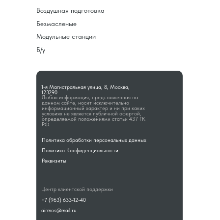
Воздушная подготовка
Безмасленые
Модульные станции
Б/у
1-я Магистральная улица, 8, Москва,
123290
Любая информация, представленная на
данном сайте, носит исключительно
информационный характер и ни при каких
условиях не является публичной офертой,
определяемой положениями статьи 437 ГК
РФ.
Политика обработки персональных данных
Политика Конфиденциальности
Реквизиты
Центр клиентской поддержки
+7 (963) 633-12-40
airmos@mail.ru