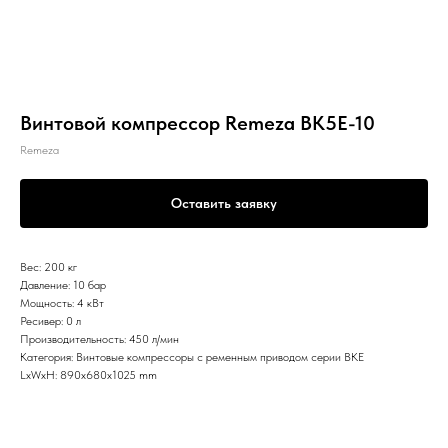
Винтовой компрессор Remeza ВК5Е-10
Remeza
Оставить заявку
Вес: 200 кг
Давление: 10 бар
Мощность: 4 кВт
Ресивер: 0 л
Производительность: 450 л/мин
Категория: Винтовые компрессоры с ременным приводом серии ВКЕ
LxWxH: 890x680x1025 mm