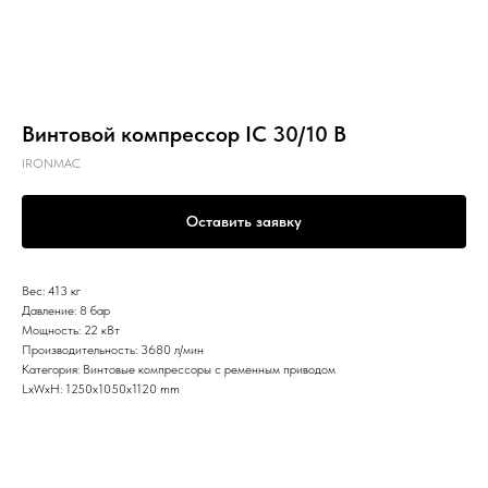
Винтовой компрессор IC 30/10 B
IRONMAC
Оставить заявку
Вес: 413 кг
Давление: 8 бар
Мощность: 22 кВт
Производительность: 3680 л/мин
Категория: Винтовые компрессоры с ременным приводом
LxWxH: 1250x1050x1120 mm