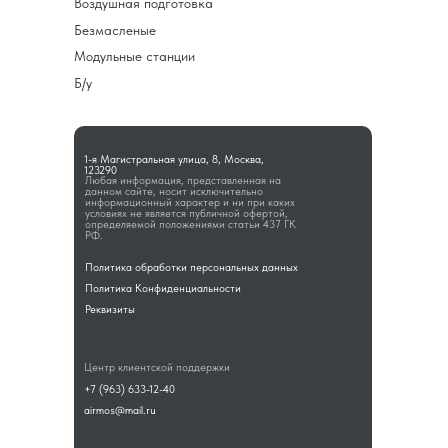
Воздушная подготовка
Безмасленые
Модульные станции
Б/у
1-я Магистральная улица, 8, Москва,
123290
Любая информация, представленная на
данном сайте, носит исключительно
информационный характер и ни при каких
условиях не является публичной офертой,
определяемой положениями статьи 437 ГК
РФ.
Политика обработки персональных данных
Политика Конфиденциальности
Реквизиты
Центр клиентской поддержки
+7 (963) 633-12-40
airmos@mail.ru