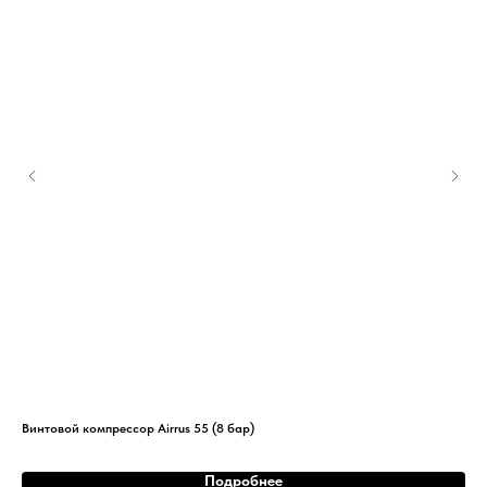
Винтовой компрессор Airrus 55 (8 бар)
Вин
Подробнее