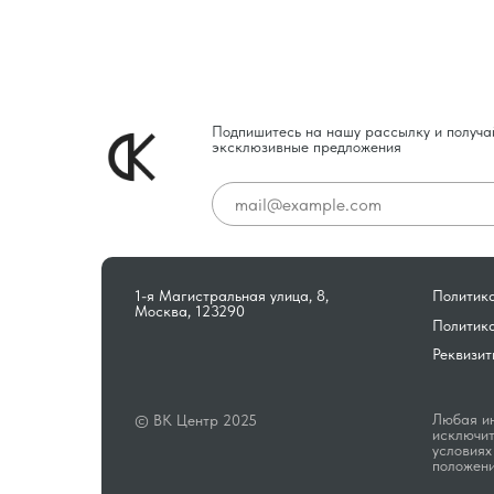
Подпишитесь на нашу рассылку и получа
эксклюзивные предложения
1-я Магистральная улица, 8,
Политика
Москва, 123290
Политик
Реквизит
Любая ин
© ВК Центр 2025
исключит
условиях
положени