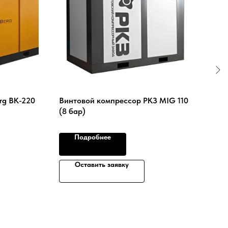
rg ВК-220
Винтовой компрессор РКЗ MIG 110
Вин
(8 бар)
ВК1
Подробнее
Оставить заявку