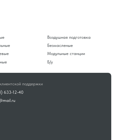
ые
Воздушная подготовка
льные
Безмасленые
евые
Модульные станции
ные
Б/у
клиентской поддержки
3) 633-12-40
@mail.ru