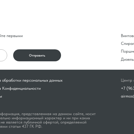
йте первыми
Винтов
Спира
Поршн
Отправить
Дизель
 обработки персональных данных
Центр 
а Конфиденциальности
+7 (96
ы
airmos
формация, представленная на данном сайте, носит
ельно информационный характер и ни при каких
 не является публичной офертой, определяемой
ями статьи 437 ГК РФ.