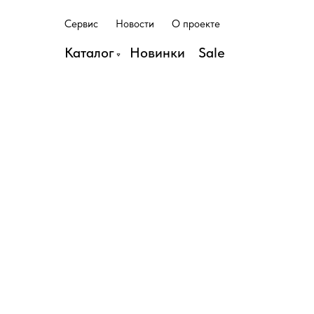
С
е
р
в
и
с
Н
о
в
о
с
т
и
О
п
р
о
е
к
т
е
С
е
р
в
и
с
Н
о
в
о
с
т
и
О
п
р
о
е
к
т
е
Каталог
Н
о
в
и
н
к
и
S
a
l
e
Н
о
в
и
н
к
и
S
a
l
e