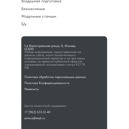
Воздушная подготовка
Безмасленые
Модульные станции
Б/у
1-я Магистральная улица, 8, Москва,
123290
Любая информация, представленная на
данном сайте, носит исключительно
информационный характер и ни при каких
условиях не является публичной офертой,
определяемой положениями статьи 437 ГК
РФ.
Политика обработки персональных данных
Политика Конфиденциальности
Реквизиты
Центр клиентской поддержки
+7 (963) 633-12-40
airmos@mail.ru