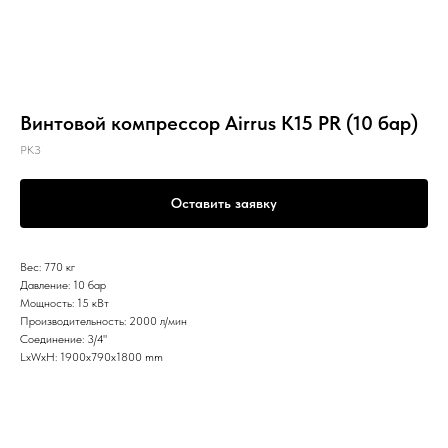
Винтовой компрессор Airrus K15 PR (10 бар)
РКЗ
Оставить заявку
Вес: 770 кг
Давление: 10 бар
Мощность: 15 кВт
Производительность: 2000 л/мин
Соединение: 3/4"
LxWxH: 1900x790x1800 mm