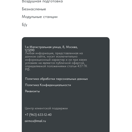
Воздушная подготовка
Безмасленые
Модульные станции
Б/у
1-я Магистральная улица, 8, Москва,
123290
Любая информация, представленная на
данном сайте, носит исключительно
информационный характер и ни при каких
условиях не является публичной офертой,
определяемой положениями статьи 437 ГК
РФ.
Политика обработки персональных данных
Политика Конфиденциальности
Реквизиты
Центр клиентской поддержки
+7 (963) 633-12-40
airmos@mail.ru