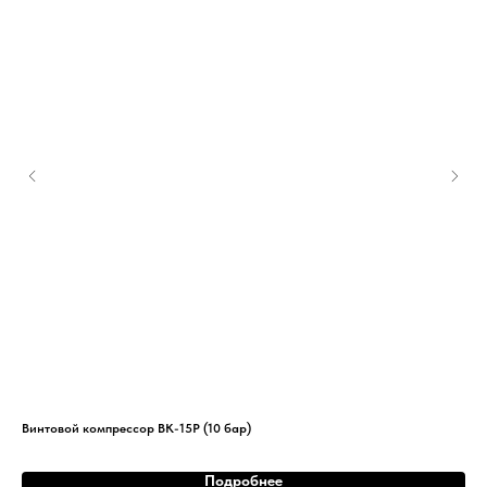
Винтовой компрессор ВК-15Р (10 бар)
Вин
Подробнее