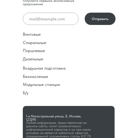
получайте первыми эксклюзивные
предложения
Отправить
Винтовые
Спиральные
Поршневые
Дизельные
Воздушная подготовка
Безмасленые
Модульные станции
Б/у
1-я Магистральная улица, 8, Москва,
123290
Любая информация, представленная на
данном сайте, носит исключительно
информационный характер и ни при каких
условиях не является публичной офертой,
определяемой положениями статьи 437 ГК