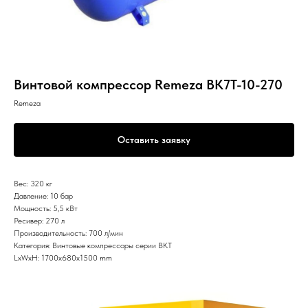
Винтовой компрессор Remeza ВК7Т-10-270
Remeza
Оставить заявку
Вес: 320 кг
Давление: 10 бар
Мощность: 5,5 кВт
Ресивер: 270 л
Производительность: 700 л/мин
Категория: Винтовые компрессоры серии ВКТ
LxWxH: 1700x680x1500 mm