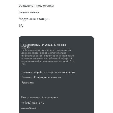
Воздушная подготовка
Безмасленые
Модульные станции
Б/у
1-я Магистральная улица, 8, Москва,
123290
Любая информация, представленная на
данном сайте, носит исключительно
информационный характер и ни при каких
условиях не является публичной офертой,
определяемой положениями статьи 437 ГК
РФ.
Политика обработки персональных данных
Политика Конфиденциальности
Реквизиты
Центр клиентской поддержки
+7 (963) 633-12-40
airmos@mail.ru