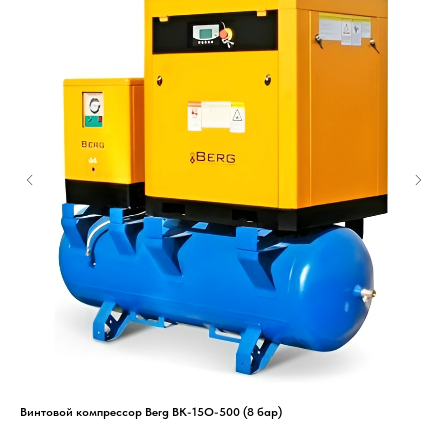
Винтовой компрессор Berg ВК-15O-500 (8 бар)
Вин