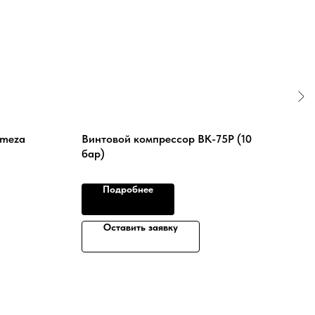
emeza
Винтовой компрессор ВК-75Р (10
Вин
бар)
бар
Подробнее
Оставить заявку