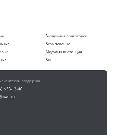
ые
Воздушная подготовка
льные
Безмасленые
евые
Модульные станции
ные
Б/у
клиентской поддержки
3) 633-12-40
@mail.ru