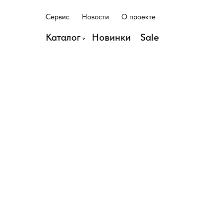
С
е
р
в
и
с
Н
о
в
о
с
т
и
О
п
р
о
е
к
т
е
С
е
р
в
и
с
Н
о
в
о
с
т
и
О
п
р
о
е
к
т
е
Каталог
Н
о
в
и
н
к
и
S
a
l
e
Н
о
в
и
н
к
и
S
a
l
e