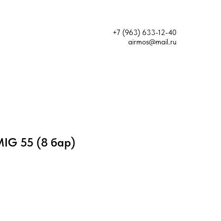
+7 (963) 633-12-40
airmos@mail.ru
IG 55 (8 бар)