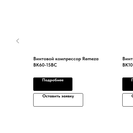
90 (10
Винтовой компрессор Remeza
Винт
ВК60-15ВС
ВК10
Подробнее
Оставить заявку