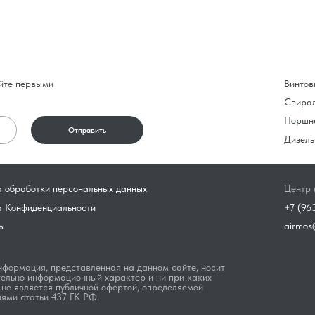
йте первыми
Винтов
Спира
Поршн
Отправить
Дизель
 обработки персональных данных
Центр 
а Конфиденциальности
+7 (96
ы
airmos
формация, представленная на данном сайте, носит
ельно информационный характер и ни при каких
 не является публичной офертой, определяемой
ями статьи 437 ГК РФ.