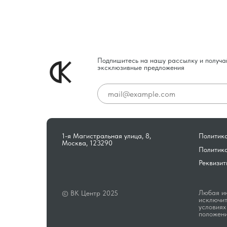
Подпишитесь на нашу рассылку и получа
эксклюзивные предложения
1-я Магистральная улица, 8,
Политика
Москва, 123290
Политик
Реквизит
Любая ин
© ВК Центр 2025
исключит
условиях
положени