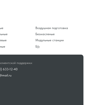
ые
Воздушная подготовка
льные
Безмасленые
евые
Модульные станции
ные
Б/у
клиентской поддержки
3) 633-12-40
@mail.ru