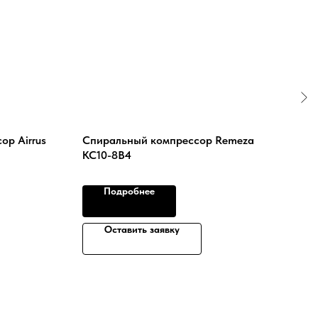
ор Airrus
Спиральный компрессор Remeza
Вин
КС10-8В4
ВК-1
Подробнее
Оставить заявку