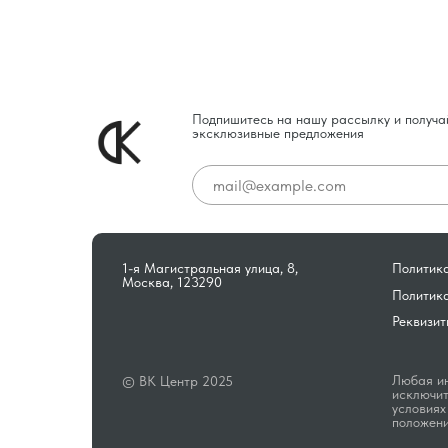
Подпишитесь на нашу рассылку и получа
эксклюзивные предложения
1-я Магистральная улица, 8,
Политика
Москва, 123290
Политик
Реквизит
Любая ин
© ВК Центр 2025
исключит
условиях
положени