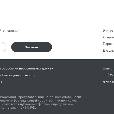
йте первыми
Винтов
Спира
Поршн
Отправить
Дизель
 обработки персональных данных
Центр 
а Конфиденциальности
+7 (96
ы
airmos
формация, представленная на данном сайте, носит
ельно информационный характер и ни при каких
 не является публичной офертой, определяемой
ями статьи 437 ГК РФ.