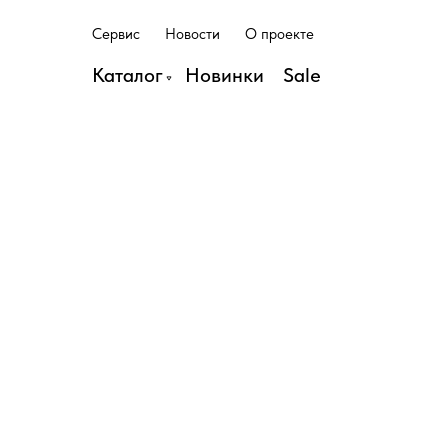
С
е
р
в
и
с
Н
о
в
о
с
т
и
О
п
р
о
е
к
т
е
С
е
р
в
и
с
Н
о
в
о
с
т
и
О
п
р
о
е
к
т
е
Каталог
Н
о
в
и
н
к
и
S
a
l
e
Н
о
в
и
н
к
и
S
a
l
e