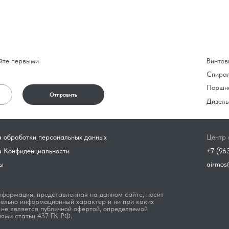
йте первыми
Винтов
Спира
Поршн
Отправить
Дизель
 обработки персональных данных
Центр 
а Конфиденциальности
+7 (96
ы
airmos
формация, представленная на данном сайте, носит
ельно информационный характер и ни при каких
 не является публичной офертой, определяемой
ями статьи 437 ГК РФ.