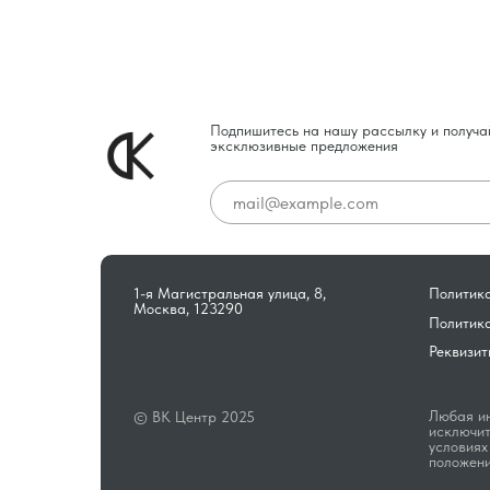
Подпишитесь на нашу рассылку и получа
эксклюзивные предложения
1-я Магистральная улица, 8,
Политика
Москва, 123290
Политик
Реквизит
Любая ин
© ВК Центр 2025
исключит
условиях
положени