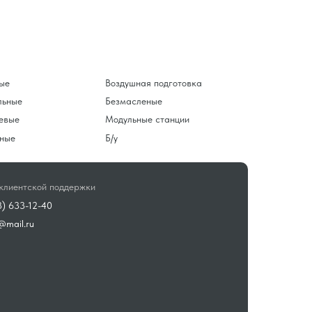
ые
Воздушная подготовка
льные
Безмасленые
евые
Модульные станции
ные
Б/у
клиентской поддержки
3) 633-12-40
@mail.ru