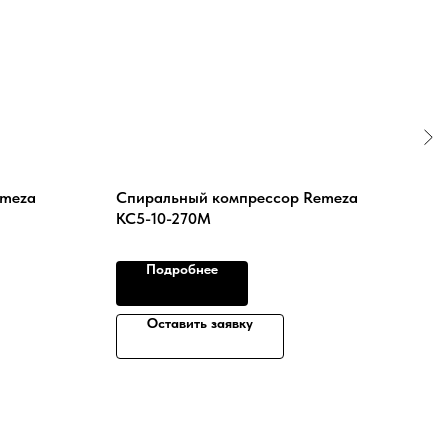
emeza
Спиральный компрессор Remeza
Вин
КС5-10-270М
ВК-
Подробнее
Оставить заявку