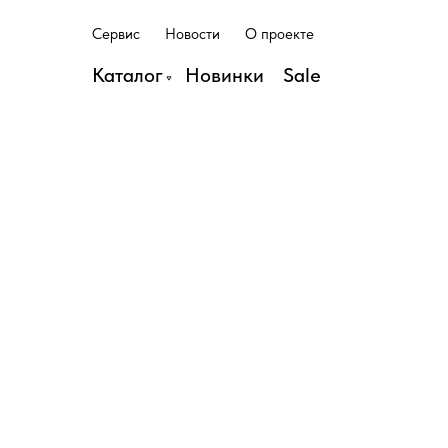
С
е
р
в
и
с
Н
о
в
о
с
т
и
О
п
р
о
е
к
т
е
С
е
р
в
и
с
Н
о
в
о
с
т
и
О
п
р
о
е
к
т
е
Каталог
Н
о
в
и
н
к
и
S
a
l
e
Н
о
в
и
н
к
и
S
a
l
e