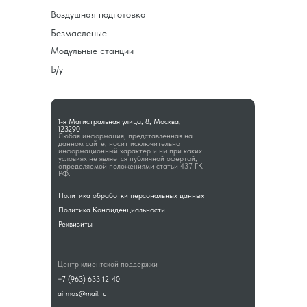
Воздушная подготовка
Безмасленые
Модульные станции
Б/у
1-я Магистральная улица, 8, Москва,
123290
Любая информация, представленная на
данном сайте, носит исключительно
информационный характер и ни при каких
условиях не является публичной офертой,
определяемой положениями статьи 437 ГК
РФ.
Политика обработки персональных данных
Политика Конфиденциальности
Реквизиты
Центр клиентской поддержки
+7 (963) 633-12-40
airmos@mail.ru