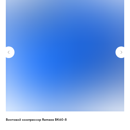
Винтовой компрессор Remeza ВК60-8
Вин