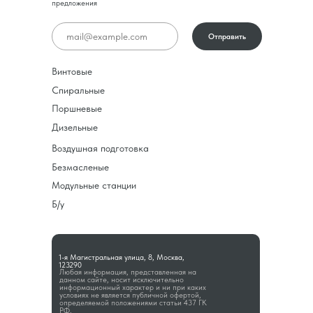
предложения
Отправить
Винтовые
Спиральные
Поршневые
Дизельные
Воздушная подготовка
Безмасленые
Модульные станции
Б/у
1-я Магистральная улица, 8, Москва,
123290
Любая информация, представленная на
данном сайте, носит исключительно
информационный характер и ни при каких
условиях не является публичной офертой,
определяемой положениями статьи 437 ГК
РФ.