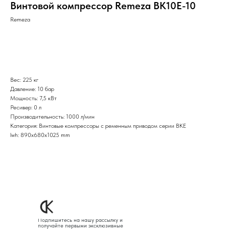
Винтовой компрессор Remeza ВК10Е-10
Remeza
Оставить заявку
Вес: 225 кг
Давление: 10 бар
Мощность: 7,5 кВт
Ресивер: 0 л
Производительность: 1000 л/мин
Категория: Винтовые компрессоры с ременным приводом серии ВКЕ
lwh: 890x680x1025 mm
Подпишитесь на нашу рассылку и
получайте первыми эксклюзивные