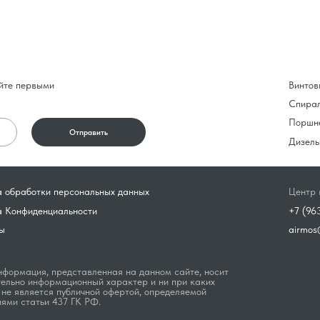
йте первыми
Винтов
Спира
Поршн
Отправить
Дизель
 обработки персональных данных
Центр 
а Конфиденциальности
+7 (96
ы
airmos
формация, представленная на данном сайте, носит
ельно информационный характер и ни при каких
 не является публичной офертой, определяемой
ями статьи 437 ГК РФ.