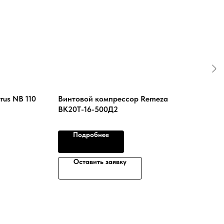
rus NB 110
Винтовой компрессор Remeza
Вин
ВК20Т-16-500Д2
ВК-5
Подробнее
Оставить заявку