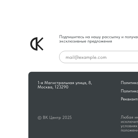
Подпишитесь на нашу рассылку и получа
эксклюзивные предложения
1-я Магистральная улица, 8,
Политика
Москва, 123290
Политик
Реквизит
Любая ин
© ВК Центр 2025
исключит
условиях
положени