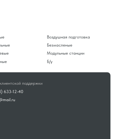
ые
Воздушная подготовка
льные
Безмасленые
евые
Модульные станции
ные
Б/у
клиентской поддержки
3) 633-12-40
@mail.ru