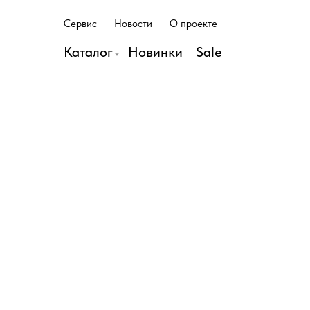
С
е
р
в
и
с
Н
о
в
о
с
т
и
О
п
р
о
е
к
т
е
С
е
р
в
и
с
Н
о
в
о
с
т
и
О
п
р
о
е
к
т
е
Каталог
Н
о
в
и
н
к
и
S
a
l
e
Н
о
в
и
н
к
и
S
a
l
e