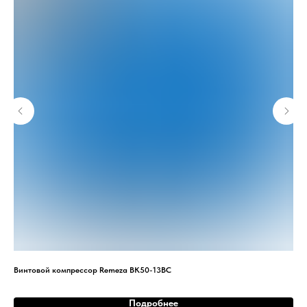
Винтовой компрессор Remeza ВК50-13ВС
Вин
Подробнее