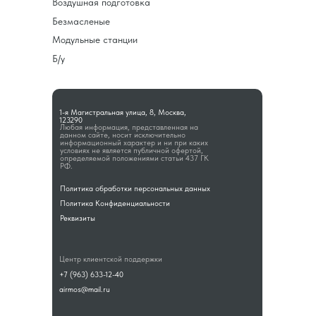
Воздушная подготовка
Безмасленые
Модульные станции
Б/у
1-я Магистральная улица, 8, Москва,
123290
Любая информация, представленная на
данном сайте, носит исключительно
информационный характер и ни при каких
условиях не является публичной офертой,
определяемой положениями статьи 437 ГК
РФ.
Политика обработки персональных данных
Политика Конфиденциальности
Реквизиты
Центр клиентской поддержки
+7 (963) 633-12-40
airmos@mail.ru