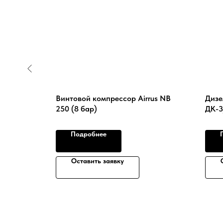
5/8 B с
Винтовой компрессор Airrus NB
Дизе
250 (8 бар)
ДК-3
регу
Подробнее
Оставить заявку