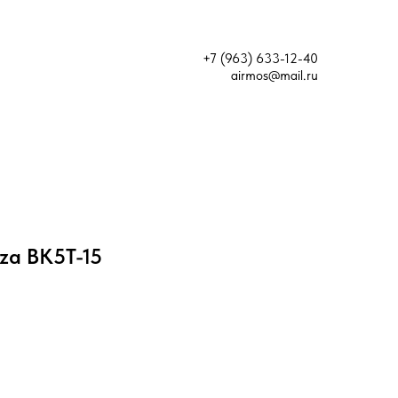
+7 (963) 633-12-40
airmos@mail.ru
za ВК5Т-15