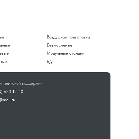
ые
Воздушная подготовка
льные
Безмасленые
евые
Модульные станции
ные
Б/у
клиентской поддержки
3) 633-12-40
@mail.ru