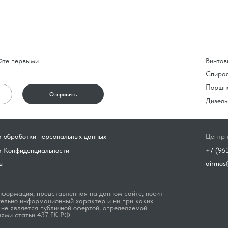
йте первыми
Винтов
Спира
Поршн
Отправить
Дизель
 обработки персональных данных
Центр 
а Конфиденциальности
+7 (96
ы
airmos
формация, представленная на данном сайте, носит
ельно информационный характер и ни при каких
 не является публичной офертой, определяемой
ями статьи 437 ГК РФ.