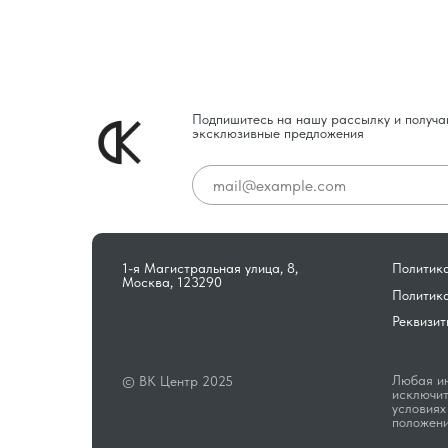
Подпишитесь на нашу рассылку и получа
эксклюзивные предложения
1-я Магистральная улица, 8,
Политика
Москва, 123290
Политик
Реквизит
Любая ин
© ВК Центр 2025
исключит
условиях
положени