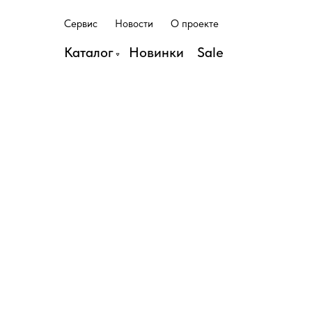
С
е
р
в
и
с
Н
о
в
о
с
т
и
О
п
р
о
е
к
т
е
С
е
р
в
и
с
Н
о
в
о
с
т
и
О
п
р
о
е
к
т
е
Каталог
Н
о
в
и
н
к
и
S
a
l
e
Н
о
в
и
н
к
и
S
a
l
e