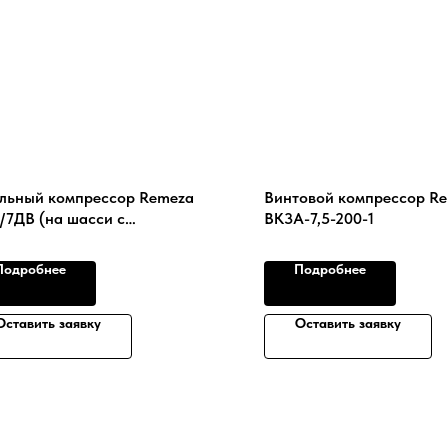
льный компрессор Remeza
Винтовой компрессор R
/7ДВ (на шасси с
ВК3А-7,5-200-1
лируемым дышлом)
Подробнее
Подробнее
Оставить заявку
Оставить заявку