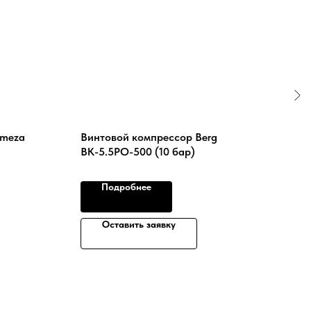
emeza
Винтовой компрессор Berg
Вин
ВК-5.5РО-500 (10 бар)
ВК-7
Подробнее
Оставить заявку