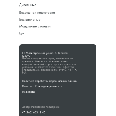
Дизельные
Воздушная подготовка
Безмасленые
Модульные станции
Б/у
1-я Магистральная улица, 8, Москва,
123290
Любая информация, представленная на
данном сайте, носит исключительно
информационный характер и ни при каких
условиях не является публичной офертой,
определяемой положениями статьи 437 ГК
РФ.
Политика обработки персональных данных
Политика Конфиденциальности
Реквизиты
Центр клиентской поддержки
+7 (963) 633-12-40