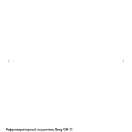
Рефрижераторный осушитель Berg OB-11
Спи