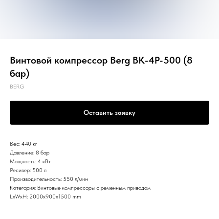
Винтовой компрессор Berg ВК-4Р-500 (8
бар)
BERG
Оставить заявку
Вес: 440 кг
Давление: 8 бар
Мощность: 4 кВт
Ресивер: 500 л
Производительность: 550 л/мин
Категория: Винтовые компрессоры с ременным приводом
LxWxH: 2000x900x1500 mm