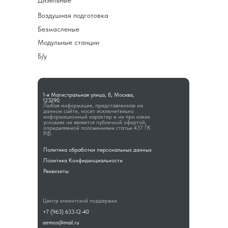
Дизельные
Воздушная подготовка
Безмасленые
Модульные станции
Б/у
1-я Магистральная улица, 8, Москва,
123290
Любая информация, представленная на
данном сайте, носит исключительно
информационный характер и ни при каких
условиях не является публичной офертой,
определяемой положениями статьи 437 ГК
РФ.
Политика обработки персональных данных
Политика Конфиденциальности
Реквизиты
Центр клиентской поддержки
+7 (963) 633-12-40
airmos@mail.ru