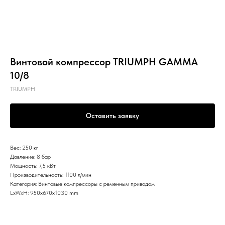
Винтовой компрессор TRIUMPH GAMMA
10/8
TRIUMPH
Оставить заявку
Вес: 250 кг
Давление: 8 бар
Мощность: 7,5 кВт
Производительность: 1100 л/мин
Категория: Винтовые компрессоры с ременным приводом
LxWxH: 950x670x1030 mm