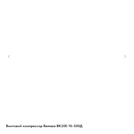
Винтовой компрессор Remeza ВК20Е-10-500Д
Вин