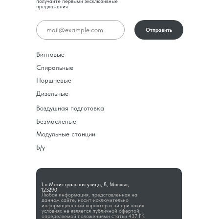
получайте первыми эксклюзивные
предложения
Отправить
Винтовые
Спиральные
Поршневые
Дизельные
Воздушная подготовка
Безмасленые
Модульные станции
Б/у
1-я Магистральная улица, 8, Москва,
123290
Любая информация, представленная на
данном сайте, носит исключительно
информационный характер и ни при каких
условиях не является публичной офертой,
определяемой положениями статьи 437 ГК