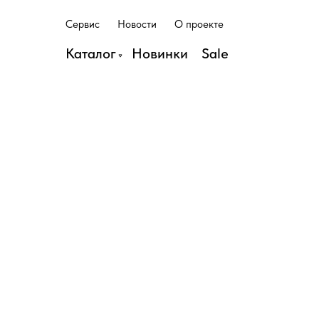
С
е
р
в
и
с
Н
о
в
о
с
т
и
О
п
р
о
е
к
т
е
С
е
р
в
и
с
Н
о
в
о
с
т
и
О
п
р
о
е
к
т
е
Каталог
Н
о
в
и
н
к
и
S
a
l
e
Н
о
в
и
н
к
и
S
a
l
e