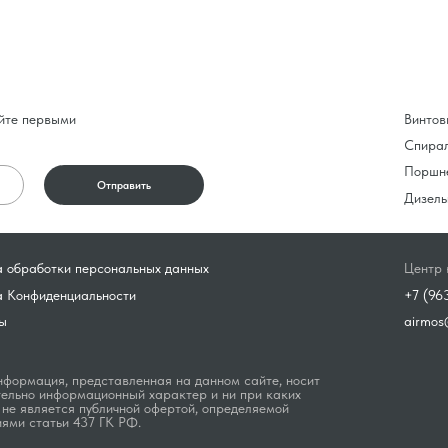
йте первыми
Винтов
Спира
Поршн
Отправить
Дизель
 обработки персональных данных
Центр 
а Конфиденциальности
+7 (96
ы
airmos
формация, представленная на данном сайте, носит
ельно информационный характер и ни при каких
 не является публичной офертой, определяемой
ями статьи 437 ГК РФ.