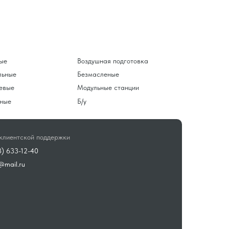
ые
Воздушная подготовка
льные
Безмасленые
евые
Модульные станции
ные
Б/у
клиентской поддержки
3) 633-12-40
@mail.ru