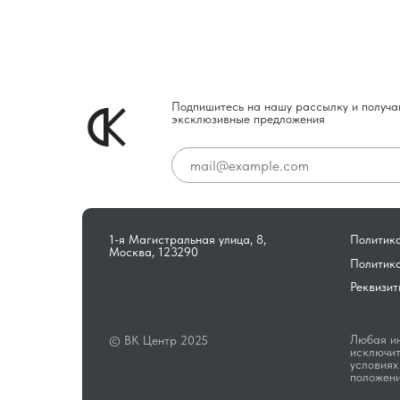
Подпишитесь на нашу рассылку и получа
эксклюзивные предложения
1-я Магистральная улица, 8,
Политика
Москва, 123290
Политик
Реквизит
Любая ин
© ВК Центр 2025
исключит
условиях
положени