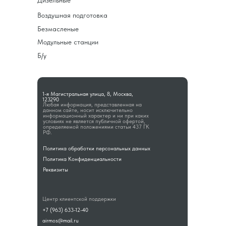
Дизельные
Воздушная подготовка
Безмасленые
Модульные станции
Б/у
1-я Магистральная улица, 8, Москва,
123290
Любая информация, представленная на
данном сайте, носит исключительно
информационный характер и ни при каких
условиях не является публичной офертой,
определяемой положениями статьи 437 ГК
РФ.
Политика обработки персональных данных
Политика Конфиденциальности
Реквизиты
Центр клиентской поддержки
+7 (963) 633-12-40
airmos@mail.ru