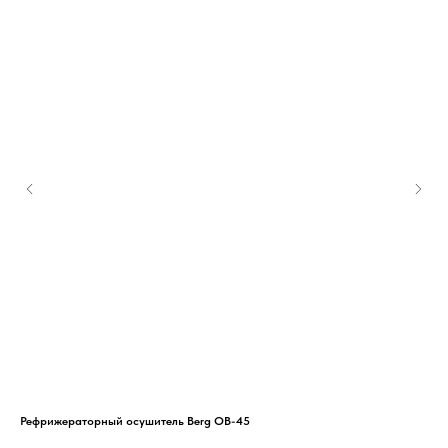
Рефрижераторный осушитель Berg OB-45
Вин