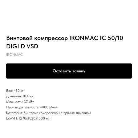
Винтовой компрессор IRONMAC IC 50/10
DIGI D VSD
IRONMAC
Оставить заявку
Вес: 450 кг
Давление: 10 бар
Мощность: 37 кВт
Производительность: 4900 л/мин
Категория: Винтовые компрессоры с прямым приводом
LxWxH: 1270x1020x1500 mm