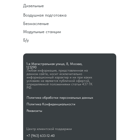
Дизельные
Воздушная подготовка
Безмасленые
Модульные станции
Б/у
1-я Магистральная улица, 8, Москва,
123290
Любая информация, представленная на
данном сайте, носит исключительно
информационный характер и ни при каких
условиях не является публичной офертой,
определяемой положениями статьи 437 ГК
РФ.
Политика обработки персональных данных
Политика Конфиденциальности
Реквизиты
Центр клиентской поддержки
+7 (963) 633-12-40