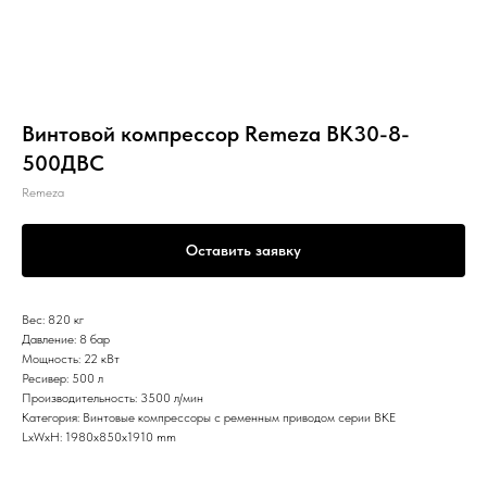
Винтовой компрессор Remeza ВК30-8-
500ДВС
Remeza
Оставить заявку
Вес: 820 кг
Давление: 8 бар
Мощность: 22 кВт
Ресивер: 500 л
Производительность: 3500 л/мин
Категория: Винтовые компрессоры с ременным приводом серии ВКЕ
LxWxH: 1980x850x1910 mm