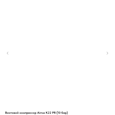
Винтовой компрессор Airrus K22 PR (10 бар)
Вин