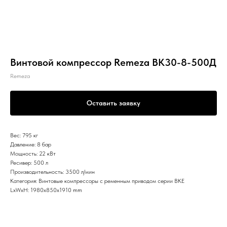
Винтовой компрессор Remeza ВК30-8-500Д
Remeza
Оставить заявку
Вес: 795 кг
Давление: 8 бар
Мощность: 22 кВт
Ресивер: 500 л
Производительность: 3500 л/мин
Категория: Винтовые компрессоры с ременным приводом серии ВКЕ
LxWxH: 1980x850x1910 mm