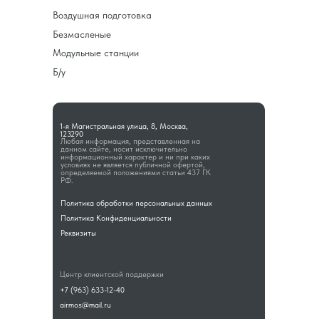
Воздушная подготовка
Безмасленые
Модульные станции
Б/у
1-я Магистральная улица, 8, Москва,
123290
Любая информация, представленная на
данном сайте, носит исключительно
информационный характер и ни при каких
условиях не является публичной офертой,
определяемой положениями статьи 437 ГК
РФ.
Политика обработки персональных данных
Политика Конфиденциальности
Реквизиты
Центр клиентской поддержки
+7 (963) 633-12-40
airmos@mail.ru