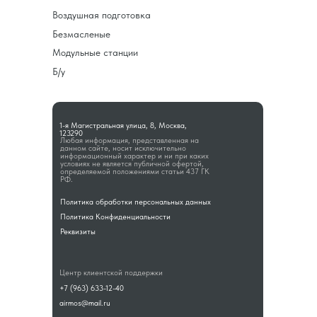
Воздушная подготовка
Безмасленые
Модульные станции
Б/у
1-я Магистральная улица, 8, Москва,
123290
Любая информация, представленная на
данном сайте, носит исключительно
информационный характер и ни при каких
условиях не является публичной офертой,
определяемой положениями статьи 437 ГК
РФ.
Политика обработки персональных данных
Политика Конфиденциальности
Реквизиты
Центр клиентской поддержки
+7 (963) 633-12-40
airmos@mail.ru