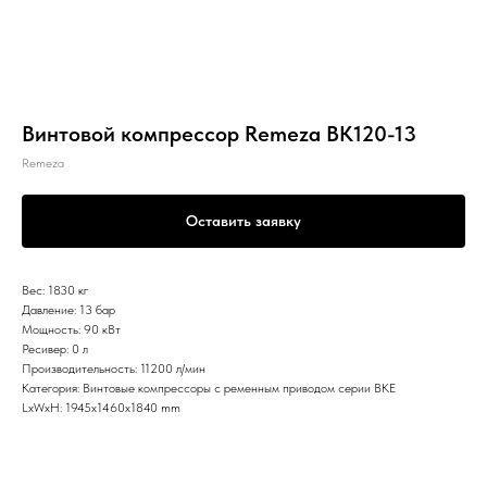
Винтовой компрессор Remeza ВК120-13
Remeza
Оставить заявку
Вес: 1830 кг
Давление: 13 бар
Мощность: 90 кВт
Ресивер: 0 л
Производительность: 11200 л/мин
Категория: Винтовые компрессоры с ременным приводом серии ВКЕ
LxWxH: 1945x1460x1840 mm