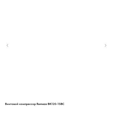
Винтовой компрессор Remeza ВК120-15ВС
Вин