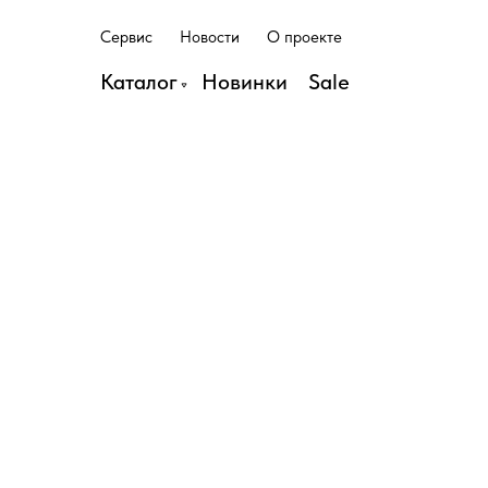
С
е
р
в
и
с
Н
о
в
о
с
т
и
О
п
р
о
е
к
т
е
С
е
р
в
и
с
Н
о
в
о
с
т
и
О
п
р
о
е
к
т
е
Каталог
Н
о
в
и
н
к
и
S
a
l
e
Н
о
в
и
н
к
и
S
a
l
e