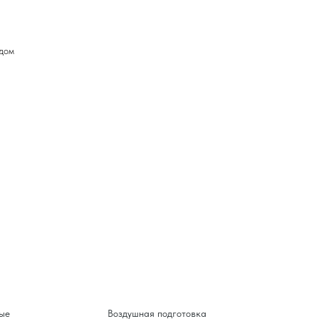
одом
ые
Воздушная подготовка