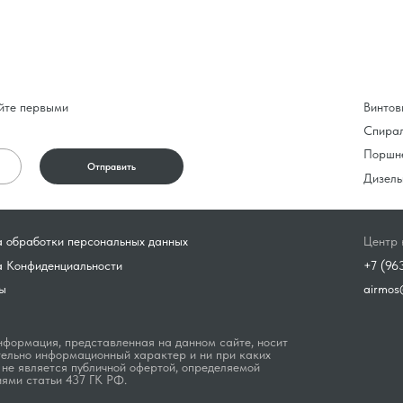
йте первыми
Винтов
Спира
Поршн
Отправить
Дизель
 обработки персональных данных
Центр 
а Конфиденциальности
+7 (96
ы
airmos
формация, представленная на данном сайте, носит
ельно информационный характер и ни при каких
 не является публичной офертой, определяемой
ями статьи 437 ГК РФ.