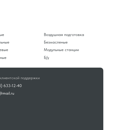
ые
Воздушная подготовка
льные
Безмасленые
евые
Модульные станции
ные
Б/у
клиентской поддержки
3) 633-12-40
@mail.ru