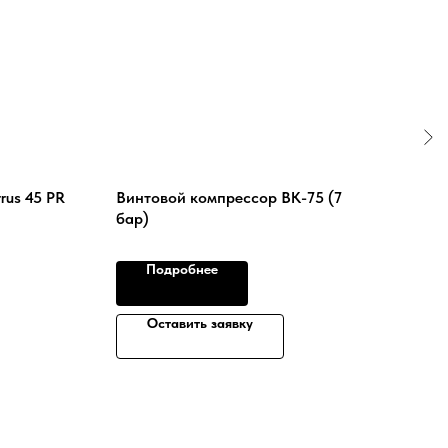
rus 45 PR
Винтовой компрессор ВК-75 (7
Copy
бар)
К11 
Подробнее
Оставить заявку