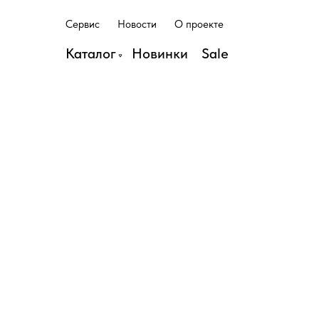
С
е
р
в
и
с
Н
о
в
о
с
т
и
О
п
р
о
е
к
т
е
С
е
р
в
и
с
Н
о
в
о
с
т
и
О
п
р
о
е
к
т
е
Каталог
Н
о
в
и
н
к
и
S
a
l
e
Н
о
в
и
н
к
и
S
a
l
e