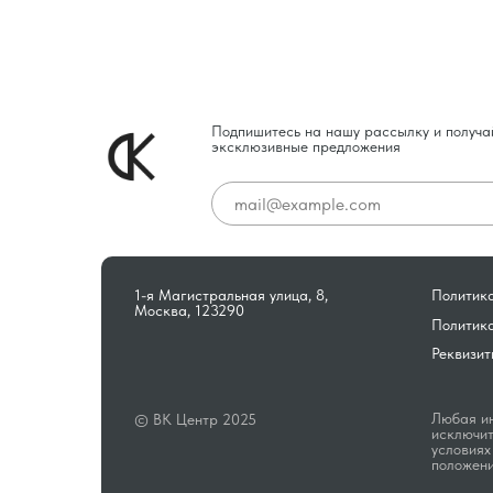
Подпишитесь на нашу рассылку и получа
эксклюзивные предложения
1-я Магистральная улица, 8,
Политика
Москва, 123290
Политик
Реквизит
Любая ин
© ВК Центр 2025
исключит
условиях
положени