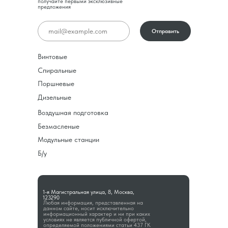
получайте первыми эксклюзивные
предложения
Отправить
Винтовые
Спиральные
Поршневые
Дизельные
Воздушная подготовка
Безмасленые
Модульные станции
Б/у
1-я Магистральная улица, 8, Москва,
123290
Любая информация, представленная на
данном сайте, носит исключительно
информационный характер и ни при каких
условиях не является публичной офертой,
определяемой положениями статьи 437 ГК