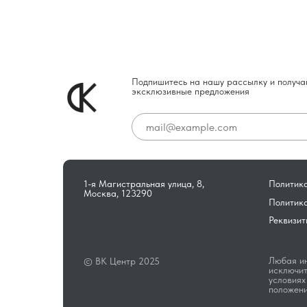
Подпишитесь на нашу рассылку и получа
эксклюзивные предложения
1-я Магистральная улица, 8,
Политика
Москва, 123290
Политик
Реквизит
Любая ин
© ВК Центр 2025
исключит
условиях
положени