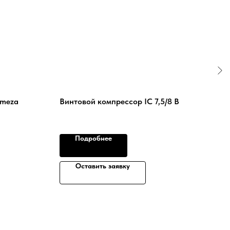
emeza
Винтовой компрессор IC 7,5/8 B
Вин
ВК1
Подробнее
Оставить заявку