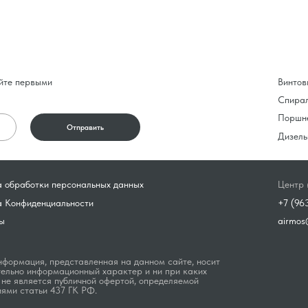
йте первыми
Винтов
Спира
Поршн
Отправить
Дизель
 обработки персональных данных
Центр 
а Конфиденциальности
+7 (96
ы
airmos
формация, представленная на данном сайте, носит
ельно информационный характер и ни при каких
 не является публичной офертой, определяемой
ями статьи 437 ГК РФ.