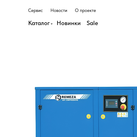
С
е
р
в
и
с
Н
о
в
о
с
т
и
О
п
р
о
е
к
т
е
С
е
р
в
и
с
Н
о
в
о
с
т
и
О
п
р
о
е
к
т
е
Каталог
Н
о
в
и
н
к
и
S
a
l
e
Н
о
в
и
н
к
и
S
a
l
e