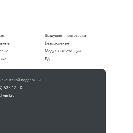
ые
Воздушная подготовка
льные
Безмасленые
евые
Модульные станции
ные
Б/у
клиентской поддержки
3) 633-12-40
@mail.ru